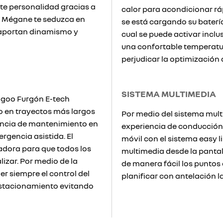
te personalidad gracias a
calor para acondicionar r
t Mégane te seduzca en
se está cargando su baterí
e aportan dinamismo y
cual se puede activar inclu
una confortable temperatura
perjudicar la optimización
SISTEMA MULTIMEDIA
angoo Furgón E-tech
o en trayectos más largos
Por medio del sistema multi
tencia de mantenimiento en
experiencia de conducción.
rgencia asistida. El
móvil con el sistema easy li
adora para que todos los
multimedia desde la pantall
izar. Por medio de la
de manera fácil los puntos 
er siempre el control del
planificar con antelación la
estacionamiento evitando