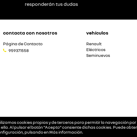
responderán tus dudas
contacta con nosotros
vehículos
Página de Contacto
Renault
Eléctricos
959371558
Seminuevos
ilizamos cookies propias y de terceros para permitir la navegación por l
 ella. Al pulsar el botón "Acepto" consiente dichas cookies. Puede ob
nfiguración, pulsando en
Más información
.