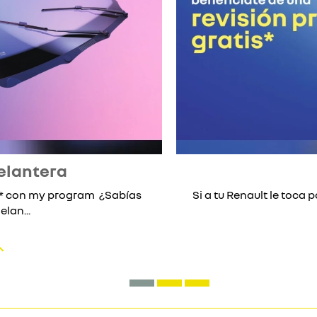
elantera
lo* con my program ¿Sabías
Si a tu Renault le toca p
lan...