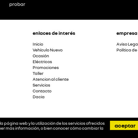
probar
enlaces de interés
empresa
Inicio
Aviso Lega
Vehículo Nuevo
Política de
Ocasión
Eléctricos
Promociones
Taller
Atencion al cliente
Servicios
Contacto
Dacia
a página web y la utilización de los servicios ofrecidos
aceptar
tener más información, o bien conocer cómo cambiar la