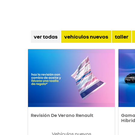
ver todas
vehículos nuevos
taller
Revisión De Verano Renault
Gama 
Híbri
Vehículos nuevos