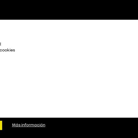
l
 cookies
Copyright © 2026 Todos los derechos reservados
Más información
Plataforma Concesión by
Releasemarketing S.L.