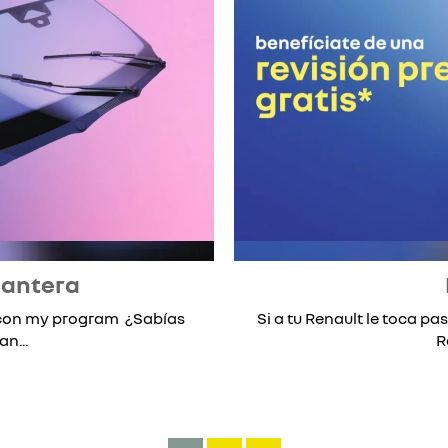
lantera
* con my program ¿Sabías
Si a tu Renault le toca pas
n...
R